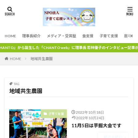
HOME
理事長紹介
メディア・受賞歴
食支援
子育て支援
居場所
NTO』から誕生した「CHANTO web」に理事長 若林優子のインタビュー記事
地域共生農園
HOME
TAG
地域共生農園
2022年10月18日
子育て支援
2022年10月24日
11月5日は芋掘大会です
続きを読む