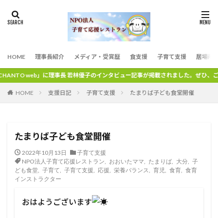
HOME
理事長紹介
メディア・受賞歴
食支援
子育て支援
居場所
web」に理事長 若林優子のインタビュー記事が掲載されました。ぜひ、ご覧ください
支援日記
子育て支援
たまりば子ども食堂開催
HOME
たまりば子ども食堂開催
2022年10月13日
子育て支援
NPO法人子育て応援レストラン
,
おおいたママ
,
たまりば
,
大分
,
子
ども食堂
,
子育て
,
子育て支援
,
応援
,
栄養バランス
,
育児
,
食育
,
食育
インストラクター
おはようございます