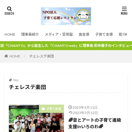
HOME
理事長紹介
メディア・受賞歴
食支援
子育て支援
居場所
『CHANTO』から誕生した「CHANTO web」に理事長 若林優子のインタビュ
チェレステ楽団
HOME
TAG
チェレステ楽団
2023年3月11日
子育て支援
2023年3月12日
🌈音とアートの子育て進級
支援inいろのわ🌈