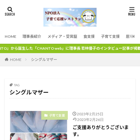
HOME
理事長紹介
メディア・受賞歴
食支援
子育て支援
居場所
O』から誕生した「CHANTO web」に理事長 若林優子のインタビュー記事が掲載
シングルマザー
HOME
TAG
シングルマザー
2023年2月25日
子育て支援
2023年2月26日
ご支援ありがとうございま
す。